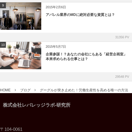
9
2015年2月6日
アパレル業界のMDに絶対必要な資質とは？
31356 PV
10
2015年5月7日
企業参謀！？あなたの会社にもある「経営企画室」
本来求められる仕事とは？
29548 PV
HOME
ブログ
グーグルが突き止めた！労働生産性を高める唯一の方法
株式会社レバレッジラボ-研究所
〒104-0061