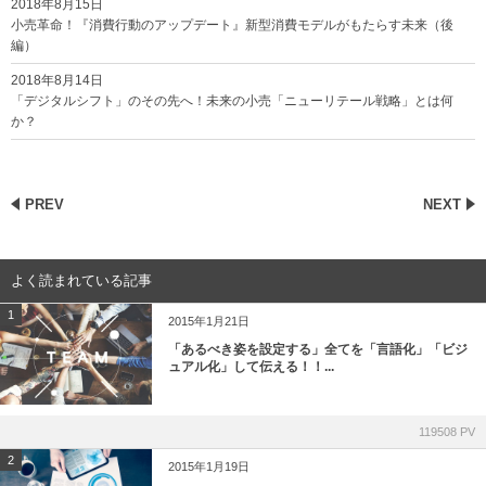
2018年8月15日
小売革命！『消費行動のアップデート』新型消費モデルがもたらす未来（後
編）
2018年8月14日
「デジタルシフト」のその先へ！未来の小売「ニューリテール戦略」とは何
か？
PREV
NEXT
よく読まれている記事
1
2015年1月21日
「あるべき姿を設定する」全てを「言語化」「ビジ
ュアル化」して伝える！！...
119508 PV
2
2015年1月19日