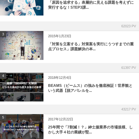
「原因を追求する」表層的に見える課題を考えずに
実行するな！STEP3課...
62023 PV
3
2015年1月23日
「対策を立案する」対策案を実行にうつすまでの重
点プロセス」課題解決の本...
61397 PV
4
2018年12月4日
BEAMS（ビームス）の強みを徹底検証！世界観と
いう武器【脱アパレルを...
43217 PV
5
2017年12月22日
25年間で「7割減！？」紳士服業界の市場規模、し
かし大手４社の業績が堅...