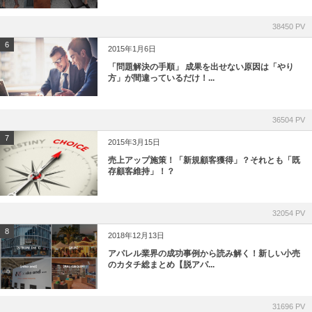
38450 PV
6
2015年1月6日
「問題解決の手順」 成果を出せない原因は「やり
方」が間違っているだけ！...
36504 PV
7
2015年3月15日
売上アップ施策！「新規顧客獲得」？それとも「既
存顧客維持」！？
32054 PV
8
2018年12月13日
アパレル業界の成功事例から読み解く！新しい小売
のカタチ総まとめ【脱アパ...
31696 PV