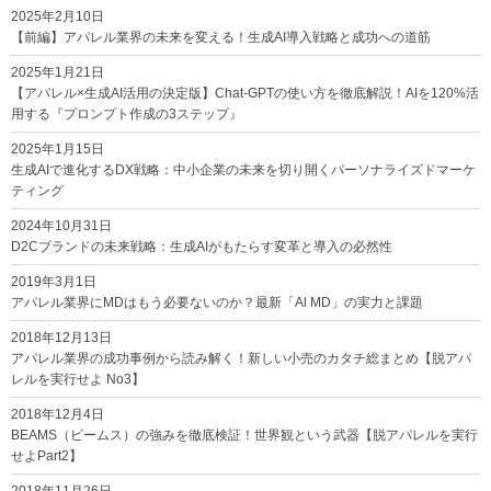
2025年2月10日
【前編】アパレル業界の未来を変える！生成AI導入戦略と成功への道筋
2025年1月21日
【アパレル×生成AI活用の決定版】Chat-GPTの使い方を徹底解説！AIを120%活
用する『プロンプト作成の3ステップ』
2025年1月15日
生成AIで進化するDX戦略：中小企業の未来を切り開くパーソナライズドマーケ
ティング
2024年10月31日
D2Cブランドの未来戦略：生成AIがもたらす変革と導入の必然性
2019年3月1日
アパレル業界にMDはもう必要ないのか？最新「Al MD」の実力と課題
2018年12月13日
アパレル業界の成功事例から読み解く！新しい小売のカタチ総まとめ【脱アパ
レルを実行せよ No3】
2018年12月4日
BEAMS（ビームス）の強みを徹底検証！世界観という武器【脱アパレルを実行
せよPart2】
2018年11月26日