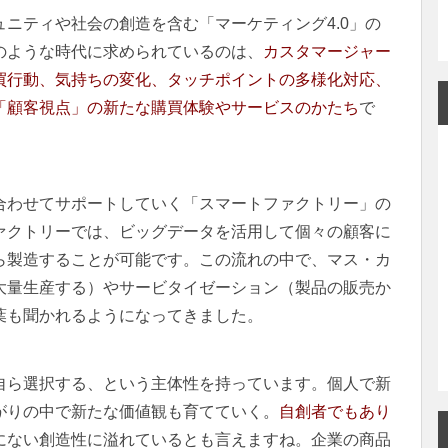
ニティや社会の創造を含む「マーケティング4.0」の
のような時代に求められているのは、
カスタマージャー
買行動、気持ちの変化、タッチポイントの多様化対応、
「顧客視点」の新たな購買体験やサービスのかたち
で
合わせてサポートしていく「スマートファクトリー」の
ァクトリーでは、ビッグデータを活用して個々の顧客に
ら製造することが可能です。この流れの中で、マス・カ
大量生産する）やサービタイゼーション（製品の販売か
葉も聞かれるようになってきました。
自ら選択する、という主体性を持っています。個人で新
がりの中で新たな価値観も育てていく
。
自創者でもあり
にない創造性に溢れているとも言えますね。企業の商品