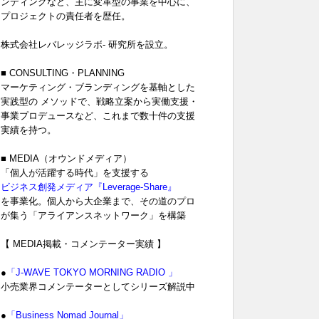
ンディングなど、主に変革型の事業を中心に、
プロジェクトの責任者を歴任。
株式会社レバレッジラボ- 研究所を設立。
■ CONSULTING・PLANNING
マーケティング・ブランディングを基軸とした
実践型の メソッドで、戦略立案から実働支援・
事業プロデュースなど、これまで数十件の支援
実績を持つ。
■ MEDIA（オウンドメディア）
「個人が活躍する時代」を支援する
ビジネス創発メディア『Leverage-Share』
を事業化。個人から大企業まで、その道のプロ
が集う「アライアンスネットワーク」を構築
【 MEDIA掲載・コメンテーター実績 】
●
「J-WAVE TOKYO MORNING RADIO 」
小売業界コメンテーターとしてシリーズ解説中
●
「Business Nomad Journal」