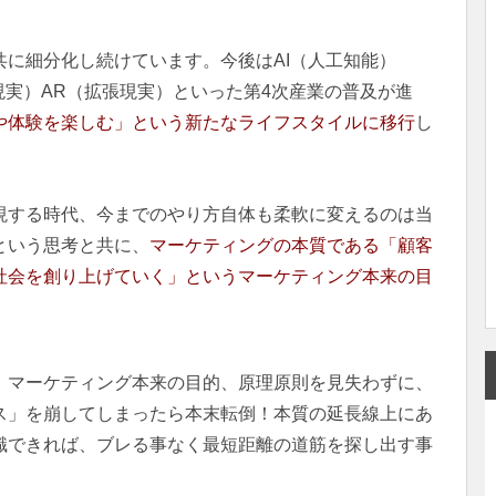
に細分化し続けています。今後はAI（人工知能）
想現実）AR（拡張現実）といった第4次産業の普及が進
や体験を楽しむ」という新たなライフスタイルに移行
し
現する時代、今までのやり方自体も柔軟に変えるのは当
という思考と共に、
マーケティングの本質である「顧客
社会を創り上げていく」というマーケティング本来の目
、マーケティング本来の目的、原理原則を見失わずに、
ス」を崩してしまったら本末転倒！本質の延長線上にあ
識できれば、ブレる事なく最短距離の道筋を探し出す事