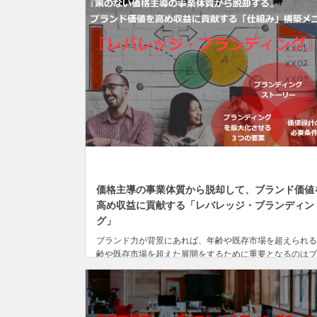
DEC
31
価格主導の事業体質から脱却して、ブランド価値
高め収益に貢献する「レバレッジ・ブランディン
グ」
ブランド力が背景にあれば、年齢や既存市場を超えられる
齢や既存市場を超えた展開をするために重要となるのはブ
ンドの構築と育成です。人々の心を打つブランドを構築し
ファン（信者顧客）を獲得できれば、その商品・サービス
永続...