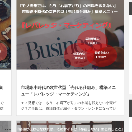
DEC
31
集
市場縮小時代の次世代型「売れる仕組み」構築メニ
ュー「レバレッジ・マーケティング」
で
モノ発想では、もう「右肩下がり」の市場を戦えない小売ビ
媒
ジネス全般は、市場自体が縮小・ダウントレンドになってい
が
る、まさに「右肩下がり」の状況です。市場が右肩上がりで
で
伸びているときは、余計なことを考えなくてもそれなりに売
れま...