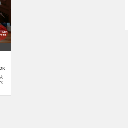
OK
あ
で
ま