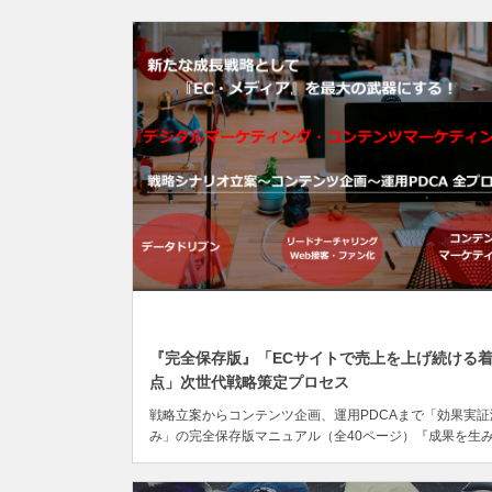
DEC
11
『完全保存版』「ECサイトで売上を上げ続ける
点」次世代戦略策定プロセス
戦略立案からコンテンツ企画、運用PDCAまで「効果実証
み」の完全保存版マニュアル（全40ページ）『成果を生
し続ける戦略シナリオ」をしっかり持っていますか？』そ
サイトが「売上」を継続的に上げるには、事前に想定すべき.