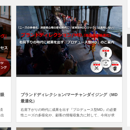
NOV
07
着眼
ブランドディレクション/マーチャンダイジング（MD
最適化）
済
右肩下がりの時代に成果を出す『プロデュース型MD』の必要
み出
性ニーズの多様化や、顧客の情報収集力に対して、今何が求
の
められているのか？これまでのMDと今後のMDとでは、明ら
..
かに貢献する役割が変わってきています。『顧客に寄り添っ...