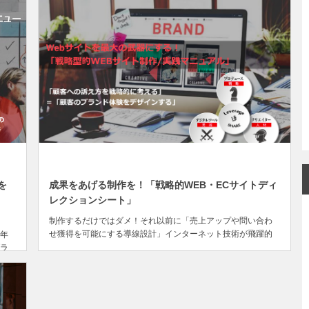
NOV
02
を
成果をあげる制作を！「戦略的WEB・ECサイトディ
レクションシート」
制作するだけではダメ！それ以前に「売上アップや問い合わ
せ獲得を可能にする導線設計」インターネット技術が飛躍的
年
に向上したことで、初心者でも簡単に利用できる無料のサイ
ラ
ト構築パッケージやブログ、ショッピングカート、CMSがネ
、
ッ...
は