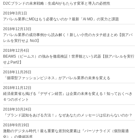
D2Cブランドの未来戦略：生成AIがもたらす変革と導入の必然性
2019年3月1日
アパレル業界にMDはもう必要ないのか？最新「Al MD」の実力と課題
2018年12月13日
アパレル業界の成功事例から読み解く！新しい小売のカタチ総まとめ【脱アパ
レルを実行せよ No3】
2018年12月4日
BEAMS（ビームス）の強みを徹底検証！世界観という武器【脱アパレルを実行
せよPart2】
2018年11月26日
「循環型ファッションビジネス」がアパレル業界の未来を変える
2018年11月12日
経済産業省も掲げる『デザイン経営』は企業の未来を変える！知っておくべき
６つのポイント
2018年10月24日
『ブランド認知をあげる方法！』なぜあなたのメッセージは伝わらないのか？
2018年9月19日
激動のデジタル時代！最も重要な差別化要素は『パーソナライズ（個別最適
化）』の価値訴求