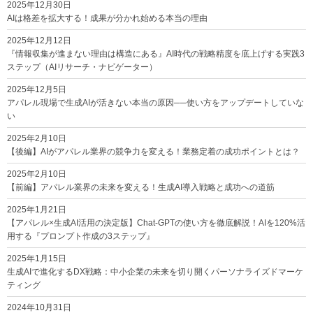
2025年12月30日
AIは格差を拡大する！成果が分かれ始める本当の理由
2025年12月12日
『情報収集が進まない理由は構造にある』AI時代の戦略精度を底上げする実践3
ステップ（AIリサーチ・ナビゲーター）
2025年12月5日
アパレル現場で生成AIが活きない本当の原因──使い方をアップデートしていな
い
2025年2月10日
【後編】AIがアパレル業界の競争力を変える！業務定着の成功ポイントとは？
2025年2月10日
【前編】アパレル業界の未来を変える！生成AI導入戦略と成功への道筋
2025年1月21日
【アパレル×生成AI活用の決定版】Chat-GPTの使い方を徹底解説！AIを120%活
用する『プロンプト作成の3ステップ』
2025年1月15日
生成AIで進化するDX戦略：中小企業の未来を切り開くパーソナライズドマーケ
ティング
2024年10月31日