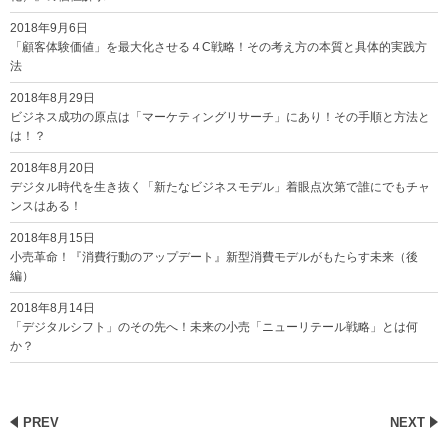
2018年9月6日
「顧客体験価値」を最大化させる４C戦略！その考え方の本質と具体的実践方
法
2018年8月29日
ビジネス成功の原点は「マーケティングリサーチ」にあり！その手順と方法と
は！？
2018年8月20日
デジタル時代を生き抜く「新たなビジネスモデル」着眼点次第で誰にでもチャ
ンスはある！
2018年8月15日
小売革命！『消費行動のアップデート』新型消費モデルがもたらす未来（後
編）
2018年8月14日
「デジタルシフト」のその先へ！未来の小売「ニューリテール戦略」とは何
か？
PREV
NEXT