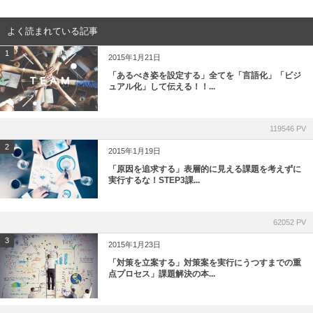
よく読まれている記事
1
2015年1月21日
「あるべき姿を設定する」全てを「言語化」「ビジ
ュアル化」して伝える！！...
119546 PV
2
2015年1月19日
「原因を追求する」表層的に見える課題を考えずに
実行するな！STEP3課...
62052 PV
3
2015年1月23日
「対策を立案する」対策案を実行にうつすまでの重
点プロセス」課題解決の本...