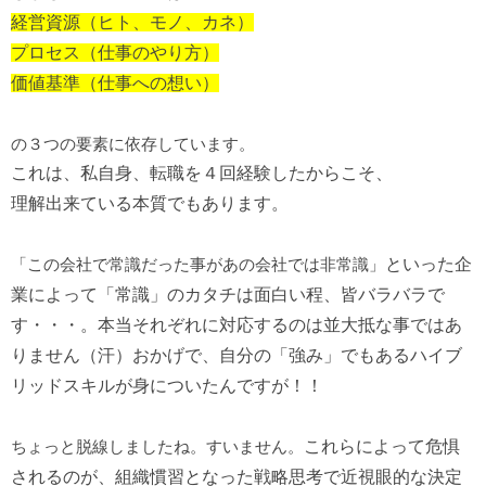
経営資源（ヒト、モノ、カネ）
プロセス（仕事のやり方）
価値基準（仕事への想い）
の３つの要素に依存しています。
これは、私自身、転職を４回経験したからこそ、
理解出来ている本質でもあります。
「この会社で常識だった事があの会社では非常識」
といった企
業によって「常識」のカタチは面白い程、皆バラバラで
す・・・。
本当それぞれに対応するのは並大抵な事ではあ
りません（汗）
おかげで、自分の「強み」でもあるハイブ
リッドスキルが
身についたんですが！！
ちょっと脱線しましたね。すいません。
これらによって
危惧
されるのが、組織慣習となった戦略思考で
近視眼的な決定