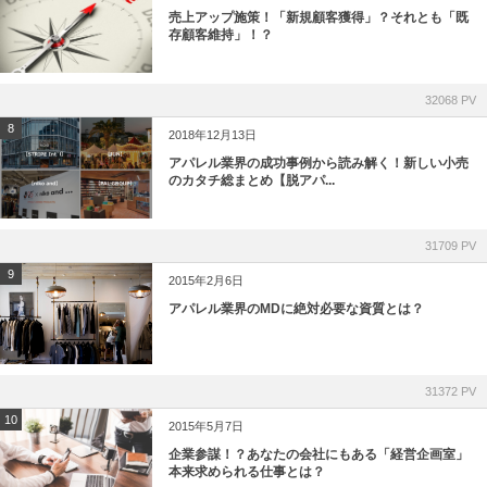
売上アップ施策！「新規顧客獲得」？それとも「既
存顧客維持」！？
32068 PV
8
2018年12月13日
アパレル業界の成功事例から読み解く！新しい小売
のカタチ総まとめ【脱アパ...
31709 PV
9
2015年2月6日
アパレル業界のMDに絶対必要な資質とは？
31372 PV
10
2015年5月7日
企業参謀！？あなたの会社にもある「経営企画室」
本来求められる仕事とは？