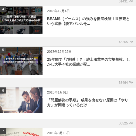
61431 PV
4
2018年12月4日
BEAMS（ビームス）の強みを徹底検証！世界観と
いう武器【脱アパレルを...
43265 PV
5
2017年12月22日
25年間で「7割減！？」紳士服業界の市場規模、し
かし大手４社の業績が堅...
38464 PV
6
2015年1月6日
「問題解決の手順」 成果を出せない原因は「やり
方」が間違っているだけ！...
36525 PV
7
2015年3月15日