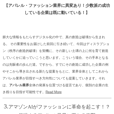
【アパレル・ファッション業界に異変あり！少数派の成功
している企業は既に動いている！】
膨大な情報をもたらすデジタル化の中で、真の創造は破壊から生まれ
る。
その重要性をお届けした前回に引き続いて、今回はディスラプショ
ン（秩序の創造的破壊）を契機に、その新しい土壌の上に何を育て創造
していくかに迫っていこうと思います。こういう場合、その手本となる
のは先駆者の歩んだ道。ですから、すでにその創造に成功した企業の例
やそこから導き出される新たな提案をもとに、業界全体としてこれから
アパレル業界が目指すべき方向性についても提案していきます。それ
は、
アパレル業界
全体の発展を位置づける提言であり、個別の企業の生
き残りを目指す可能性です。
Read More
3.
アマゾンAIがファッションに革命を起こす！？