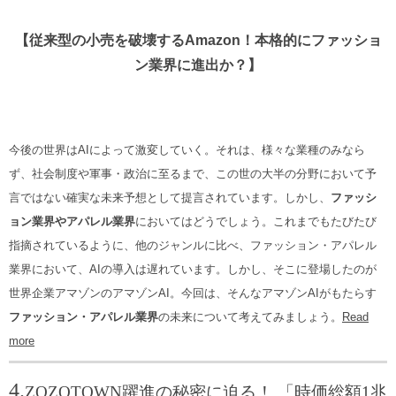
【従来型の小売を破壊するAmazon！本格的にファッショ
ン業界に進出か？】
今後の世界はAIによって激変していく。それは、様々な業種のみなら
ず、社会制度や軍事・政治に至るまで、この世の大半の分野において予
言ではない確実な未来予想として提言されています。しかし、
ファッシ
ョン業界やアパレル業界
においてはどうでしょう。これまでもたびたび
指摘されているように、他のジャンルに比べ、ファッション・アパレル
業界において、AIの導入は遅れています。しかし、そこに登場したのが
世界企業アマゾンのアマゾンAI。今回は、そんなアマゾンAIがもたらす
ファッション・アパレル業界
の未来について考えてみましょう。
Read
more
4.
ZOZOTOWN躍進の秘密に迫る！ 「時価総額1兆