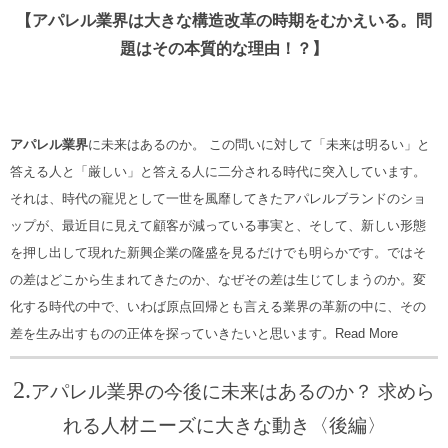
【アパレル業界は大きな構造改革の時期をむかえいる。問
題はその本質的な理由！？】
アパレル業界
に未来はあるのか。
この問いに対して「未来は明るい」と
答える人と「厳しい」と答える人に二分される時代に突入しています。
それは、時代の寵児として一世を風靡してきたアパレルブランドのショ
ップが、最近目に見えて顧客が減っている事実と、そして、新しい形態
を押し出して現れた新興企業の隆盛を見るだけでも明らかです。ではそ
の差はどこから生まれてきたのか、なぜその差は生じてしまうのか。変
化する時代の中で、いわば原点回帰とも言える業界の革新の中に、その
差を生み出すものの正体を探っていきたいと思います。
Read More
2.
アパレル業界の今後に未来はあるのか？ 求めら
れる人材ニーズに大きな動き〈後編〉