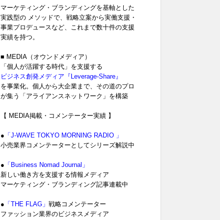
マーケティング・ブランディングを基軸とした
実践型の メソッドで、戦略立案から実働支援・
事業プロデュースなど、これまで数十件の支援
実績を持つ。
■ MEDIA（オウンドメディア）
「個人が活躍する時代」を支援する
ビジネス創発メディア『Leverage-Share』
を事業化。個人から大企業まで、その道のプロ
が集う「アライアンスネットワーク」を構築
【 MEDIA掲載・コメンテーター実績 】
●
「J-WAVE TOKYO MORNING RADIO 」
小売業界コメンテーターとしてシリーズ解説中
●
「Business Nomad Journal」
新しい働き方を支援する情報メディア
マーケティング・ブランディング記事連載中
●
「THE FLAG」
戦略コメンテーター
ファッション業界のビジネスメディア