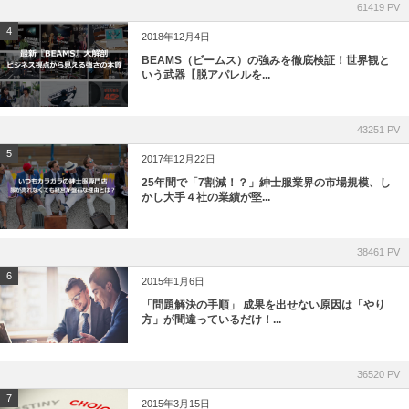
61419 PV
4
2018年12月4日
BEAMS（ビームス）の強みを徹底検証！世界観と
いう武器【脱アパレルを...
43251 PV
5
2017年12月22日
25年間で「7割減！？」紳士服業界の市場規模、し
かし大手４社の業績が堅...
38461 PV
6
2015年1月6日
「問題解決の手順」 成果を出せない原因は「やり
方」が間違っているだけ！...
36520 PV
7
2015年3月15日