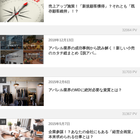
売上アップ施策！「新規顧客獲得」？それとも「既
存顧客維持」！？
32064 PV
8
2018年12月13日
アパレル業界の成功事例から読み解く！新しい小売
のカタチ総まとめ【脱アパ...
31703 PV
9
2015年2月6日
アパレル業界のMDに絶対必要な資質とは？
31367 PV
10
2015年5月7日
企業参謀！？あなたの会社にもある「経営企画室」
本来求められる仕事とは？