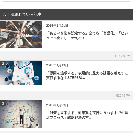
よく読まれている記事
1
2015年1月21日
「あるべき姿を設定する」全てを「言語化」「ビジ
ュアル化」して伝える！！...
119530 PV
2
2015年1月19日
「原因を追求する」表層的に見える課題を考えずに
実行するな！STEP3課...
62043 PV
3
2015年1月23日
「対策を立案する」対策案を実行にうつすまでの重
点プロセス」課題解決の本...