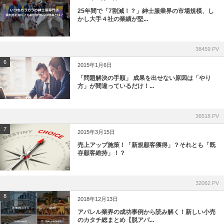
25年間で「7割減！？」紳士服業界の市場規模、し
かし大手４社の業績が堅...
38459 PV
6
2015年1月6日
「問題解決の手順」 成果を出せない原因は「やり
方」が間違っているだけ！...
36518 PV
7
2015年3月15日
売上アップ施策！「新規顧客獲得」？それとも「既
存顧客維持」！？
32062 PV
8
2018年12月13日
アパレル業界の成功事例から読み解く！新しい小売
のカタチ総まとめ【脱アパ...