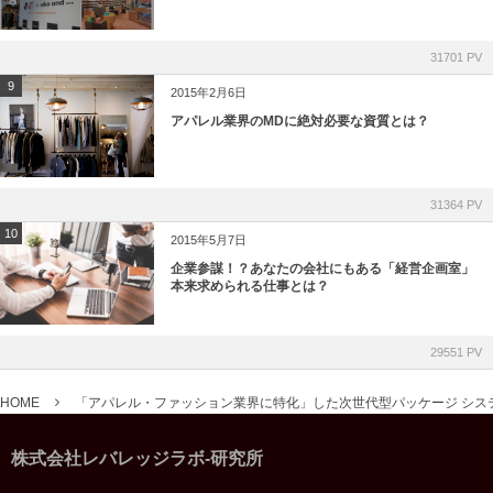
31701 PV
9
2015年2月6日
アパレル業界のMDに絶対必要な資質とは？
31364 PV
10
2015年5月7日
企業参謀！？あなたの会社にもある「経営企画室」
本来求められる仕事とは？
29551 PV
HOME
「アパレル・ファッション業界に特化」した次世代型パッケージ シス
株式会社レバレッジラボ-研究所