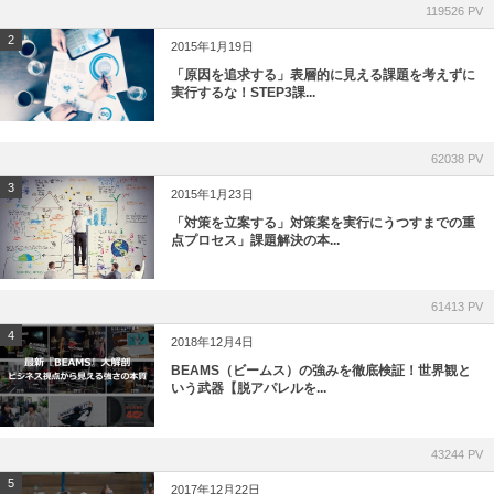
119526 PV
2
2015年1月19日
「原因を追求する」表層的に見える課題を考えずに
実行するな！STEP3課...
62038 PV
3
2015年1月23日
「対策を立案する」対策案を実行にうつすまでの重
点プロセス」課題解決の本...
61413 PV
4
2018年12月4日
BEAMS（ビームス）の強みを徹底検証！世界観と
いう武器【脱アパレルを...
43244 PV
5
2017年12月22日