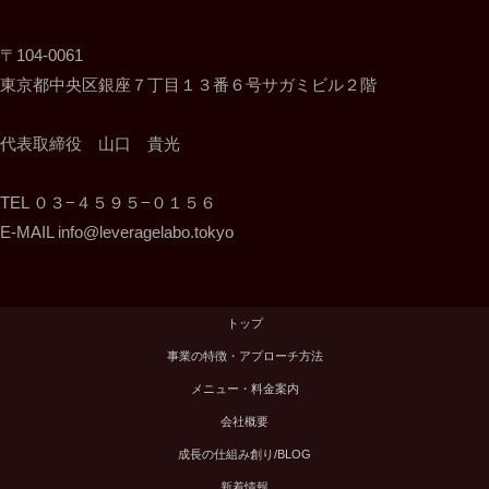
〒104-0061
東京都中央区銀座７丁目１３番６号サガミビル２階
代表取締役 山口 貴光
TEL ０３−４５９５−０１５６
E-MAIL info@leveragelabo.tokyo
トップ
事業の特徴・アプローチ方法
メニュー・料金案内
会社概要
成長の仕組み創り/BLOG
新着情報