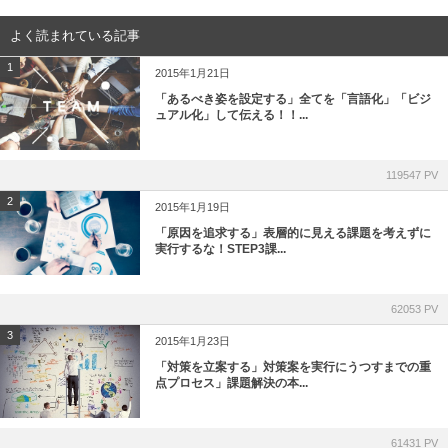
よく読まれている記事
1
2015年1月21日
「あるべき姿を設定する」全てを「言語化」「ビジ
ュアル化」して伝える！！...
119547 PV
2
2015年1月19日
「原因を追求する」表層的に見える課題を考えずに
実行するな！STEP3課...
62053 PV
3
2015年1月23日
「対策を立案する」対策案を実行にうつすまでの重
点プロセス」課題解決の本...
61431 PV