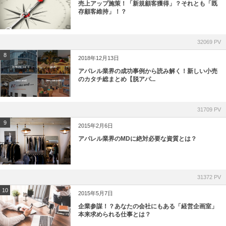
売上アップ施策！「新規顧客獲得」？それとも「既
存顧客維持」！？
32069 PV
8
2018年12月13日
アパレル業界の成功事例から読み解く！新しい小売
のカタチ総まとめ【脱アパ...
31709 PV
9
2015年2月6日
アパレル業界のMDに絶対必要な資質とは？
31372 PV
10
2015年5月7日
企業参謀！？あなたの会社にもある「経営企画室」
本来求められる仕事とは？