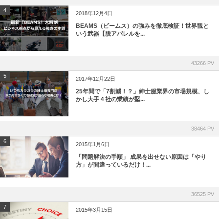
4
2018年12月4日
BEAMS（ビームス）の強みを徹底検証！世界観と
いう武器【脱アパレルを...
43266 PV
5
2017年12月22日
25年間で「7割減！？」紳士服業界の市場規模、し
かし大手４社の業績が堅...
38464 PV
6
2015年1月6日
「問題解決の手順」 成果を出せない原因は「やり
方」が間違っているだけ！...
36525 PV
7
2015年3月15日