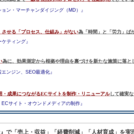
ション・マーチャンダイジング（MD）』
）させる「プロセス、仕組み」がない
為「時間」と「労力」ば
ーケティング』
い
為に、効果測定から根拠や理由を裏づけを新たな施策に落と
エンジン、SEO最適化』
用・成果につながるECサイトを制作・リニューアル
して確実な
・ECサイト・オウンドメディアの制作』
金』で
「売上・収益」「経費削減」「人材育成」を
実