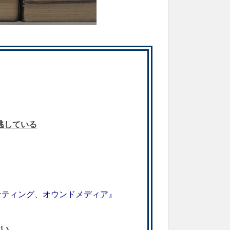
逃している
ケティング、オウンドメディア』
ない