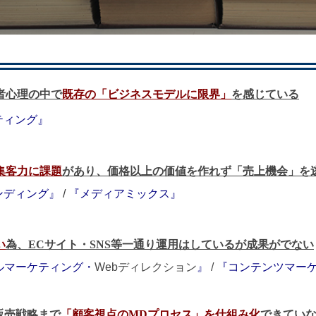
者心理の中で
既存の「ビジネスモデルに限界」
を感じている
ティング』
集客力に課題
があり、価格以上の価値を作れず「売上機会」を
ンディング』
/
『メディアミックス』
い
為、ECサイト・SNS等一通り運用はしているが成果がでない
ルマーケティング・
Webディレクション
』
/
『コンテンツマー
販売戦略まで
「顧客視点のMDプロセス」を仕組み化
できてい