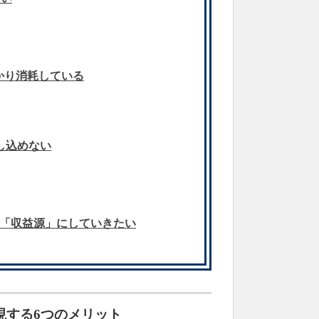
かり消耗している
し込めない
「収益源」にしていきたい
現する6つのメリット