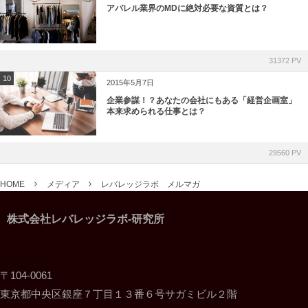
アパレル業界のMDに絶対必要な資質とは？
31372 PV
10
2015年5月7日
企業参謀！？あなたの会社にもある「経営企画室」
本来求められる仕事とは？
29560 PV
HOME
メディア
レバレッジラボ メルマガ
株式会社レバレッジラボ-研究所
〒104-0061
東京都中央区銀座７丁目１３番６号サガミビル２階