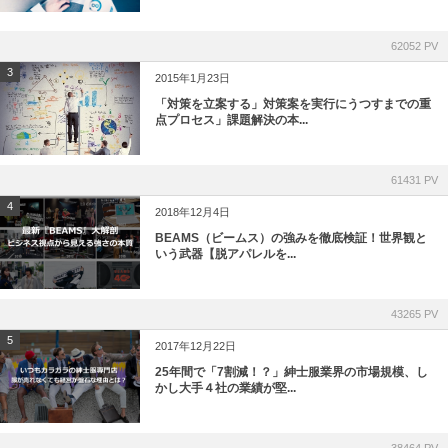
62052 PV
3
2015年1月23日
「対策を立案する」対策案を実行にうつすまでの重
点プロセス」課題解決の本...
61431 PV
4
2018年12月4日
BEAMS（ビームス）の強みを徹底検証！世界観と
いう武器【脱アパレルを...
43265 PV
5
2017年12月22日
25年間で「7割減！？」紳士服業界の市場規模、し
かし大手４社の業績が堅...