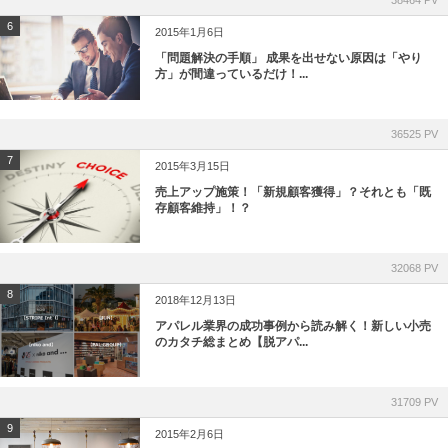
38464 PV
6
2015年1月6日
「問題解決の手順」 成果を出せない原因は「やり
方」が間違っているだけ！...
36525 PV
7
2015年3月15日
売上アップ施策！「新規顧客獲得」？それとも「既
存顧客維持」！？
32068 PV
8
2018年12月13日
アパレル業界の成功事例から読み解く！新しい小売
のカタチ総まとめ【脱アパ...
31709 PV
9
2015年2月6日