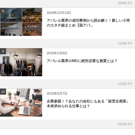
32056 PV
8
2018年12月13日
アパレル業界の成功事例から読み解く！新しい小売
のカタチ総まとめ【脱アパ...
31698 PV
9
2015年2月6日
アパレル業界のMDに絶対必要な資質とは？
31359 PV
10
2015年5月7日
企業参謀！？あなたの会社にもある「経営企画室」
本来求められる仕事とは？
29548 PV