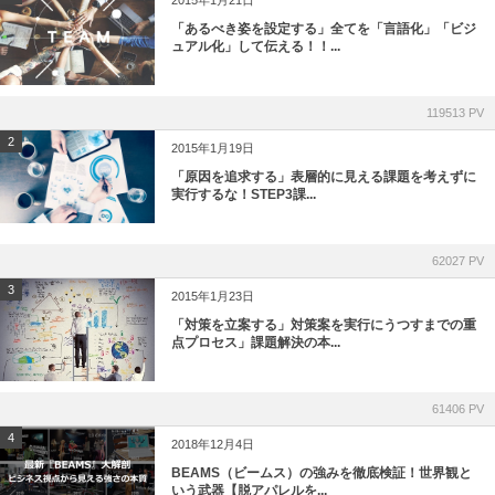
2015年1月21日
「あるべき姿を設定する」全てを「言語化」「ビジ
ュアル化」して伝える！！...
119513 PV
2
2015年1月19日
「原因を追求する」表層的に見える課題を考えずに
実行するな！STEP3課...
62027 PV
3
2015年1月23日
「対策を立案する」対策案を実行にうつすまでの重
点プロセス」課題解決の本...
61406 PV
4
2018年12月4日
BEAMS（ビームス）の強みを徹底検証！世界観と
いう武器【脱アパレルを...