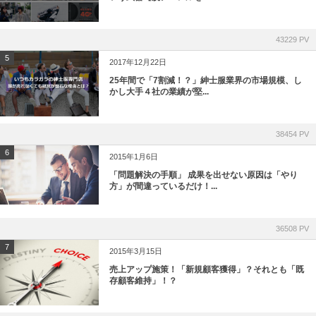
43229 PV
5
2017年12月22日
25年間で「7割減！？」紳士服業界の市場規模、し
かし大手４社の業績が堅...
38454 PV
6
2015年1月6日
「問題解決の手順」 成果を出せない原因は「やり
方」が間違っているだけ！...
36508 PV
7
2015年3月15日
売上アップ施策！「新規顧客獲得」？それとも「既
存顧客維持」！？