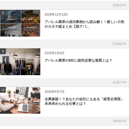
32054 PV
8
2018年12月13日
アパレル業界の成功事例から読み解く！新しい小売
のカタチ総まとめ【脱アパ...
31696 PV
9
2015年2月6日
アパレル業界のMDに絶対必要な資質とは？
31357 PV
10
2015年5月7日
企業参謀！？あなたの会社にもある「経営企画室」
本来求められる仕事とは？
29548 PV