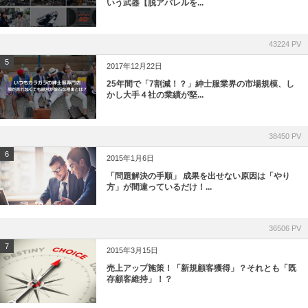
いう武器【脱アパレルを...
43224 PV
5
2017年12月22日
25年間で「7割減！？」紳士服業界の市場規模、し
かし大手４社の業績が堅...
38450 PV
6
2015年1月6日
「問題解決の手順」 成果を出せない原因は「やり
方」が間違っているだけ！...
36506 PV
7
2015年3月15日
売上アップ施策！「新規顧客獲得」？それとも「既
存顧客維持」！？