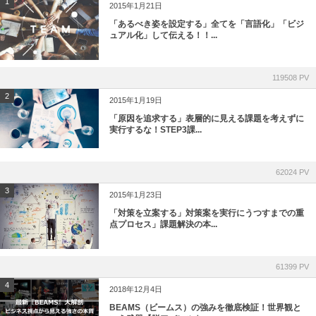
1
2015年1月21日
「あるべき姿を設定する」全てを「言語化」「ビジ
ュアル化」して伝える！！...
119508 PV
2
2015年1月19日
「原因を追求する」表層的に見える課題を考えずに
実行するな！STEP3課...
62024 PV
3
2015年1月23日
「対策を立案する」対策案を実行にうつすまでの重
点プロセス」課題解決の本...
61399 PV
4
2018年12月4日
BEAMS（ビームス）の強みを徹底検証！世界観と