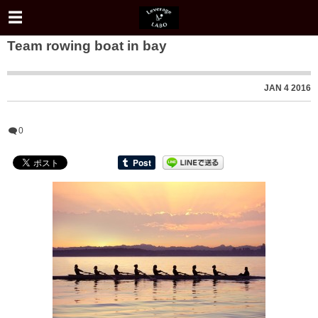
Team rowing boat in bay
JAN
4
2016
0