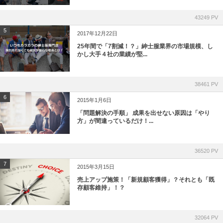
43249 PV
5
2017年12月22日
25年間で「7割減！？」紳士服業界の市場規模、し
かし大手４社の業績が堅...
38461 PV
6
2015年1月6日
「問題解決の手順」 成果を出せない原因は「やり
方」が間違っているだけ！...
36520 PV
7
2015年3月15日
売上アップ施策！「新規顧客獲得」？それとも「既
存顧客維持」！？
32064 PV