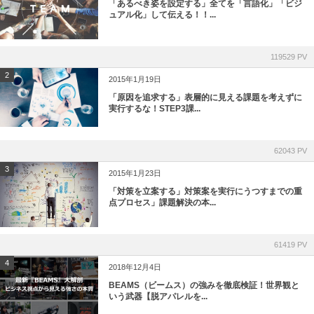
「あるべき姿を設定する」全てを「言語化」「ビジ
ュアル化」して伝える！！...
119529 PV
2
2015年1月19日
「原因を追求する」表層的に見える課題を考えずに
実行するな！STEP3課...
62043 PV
3
2015年1月23日
「対策を立案する」対策案を実行にうつすまでの重
点プロセス」課題解決の本...
61419 PV
4
2018年12月4日
BEAMS（ビームス）の強みを徹底検証！世界観と
いう武器【脱アパレルを...