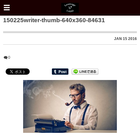
150225writer-thumb-640x360-84631
JAN
15
2016
0