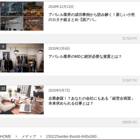
8
2018年12月13日
アパレル業界の成功事例から読み解く！新しい小売
のカタチ総まとめ【脱アパ...
31703 PV
9
2015年2月6日
アパレル業界のMDに絶対必要な資質とは？
31367 PV
10
2015年5月7日
企業参謀！？あなたの会社にもある「経営企画室」
本来求められる仕事とは？
29555 PV
HOME
メディア
150225writer-thumb-640x360...