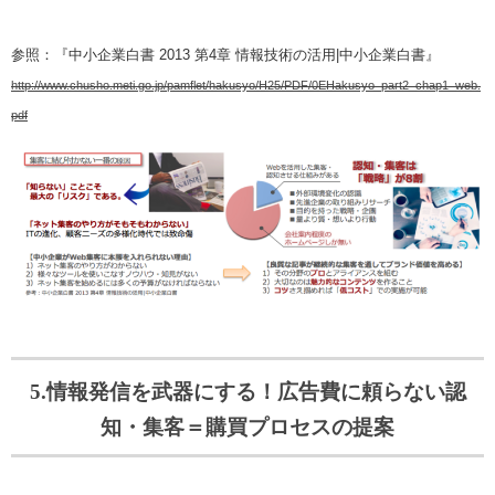
参照：『中小企業白書 2013 第4章 情報技術の活用|中小企業白書』
http://www.chusho.meti.go.jp/pamflet/hakusyo/H25/PDF/0EHakusyo_part2_chap1_web.
pdf
5.情報発信を武器にする！広告費に頼らない認
知・集客＝購買プロセスの提案