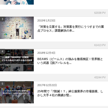
62038 PV
3
2015年1月23日
「対策を立案する」対策案を実行にうつすまでの重
点プロセス」課題解決の本...
61413 PV
4
2018年12月4日
BEAMS（ビームス）の強みを徹底検証！世界観と
いう武器【脱アパレルを...
43244 PV
5
2017年12月22日
25年間で「7割減！？」紳士服業界の市場規模、し
かし大手４社の業績が堅...