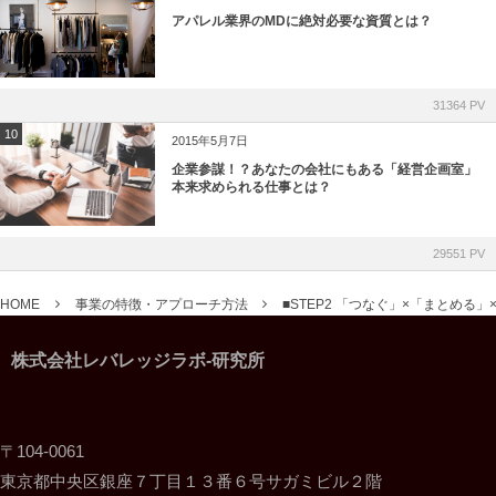
アパレル業界のMDに絶対必要な資質とは？
31364 PV
10
2015年5月7日
企業参謀！？あなたの会社にもある「経営企画室」
本来求められる仕事とは？
29551 PV
HOME
事業の特徴・アプローチ方法
■STEP2 「つなぐ」×「まとめる」×
株式会社レバレッジラボ-研究所
〒104-0061
東京都中央区銀座７丁目１３番６号サガミビル２階