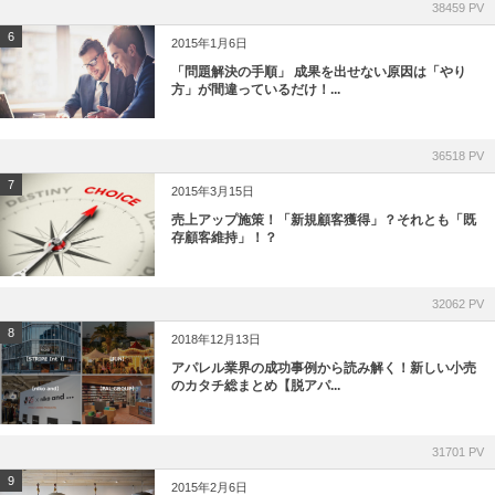
38459 PV
6
2015年1月6日
「問題解決の手順」 成果を出せない原因は「やり
方」が間違っているだけ！...
36518 PV
7
2015年3月15日
売上アップ施策！「新規顧客獲得」？それとも「既
存顧客維持」！？
32062 PV
8
2018年12月13日
アパレル業界の成功事例から読み解く！新しい小売
のカタチ総まとめ【脱アパ...
31701 PV
9
2015年2月6日